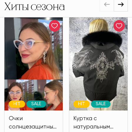
Хиты сезона
HIT
SALE
HIT
SALE
Очки
Куртка с
солнцезащитные
натуральным