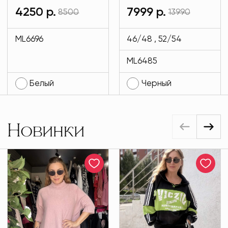
имиджевые
мехом и на
4250 р.
7999 р.
8500
13990
белого цвета
подкладе кролик
MODLAV ML6696-
черного цвета
ML6696
46/48 , 52/54
1
MODLAV ML6485-
ML6485
13
Белый
Черный
Новинки