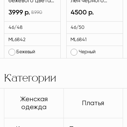
бежевого цвета
лён черного
MODLAV ML6842-
цвета MODLAV
3999 р.
4500 р.
8990
4
ML6841-13
46/48
46/50
ML6842
ML6841
Бежевый
Черный
Категории
Женская
Платья
одежда