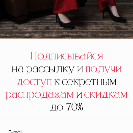
Подписывайся
на рассылку и
получи
доступ
к секретным
распродажам
и
скидкам
до 70%
E-mail