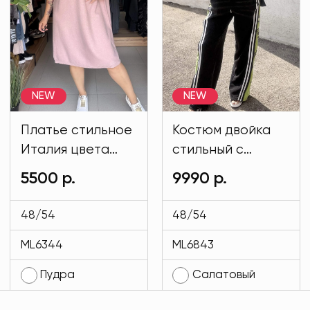
NEW
NEW
Платье стильное
Костюм двойка
Италия цвета
стильный с
пудры MODLAV
капюшоном
5500 р.
9990 р.
ML6344-299
Спорт- Шик
салатового
48/54
48/54
цвета MODLAV
ML6344
ML6843
ML6843-39
Пудра
Салатовый