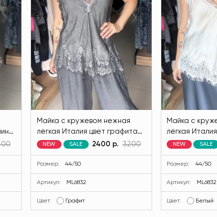
Майка с кружевом нежная
Майка с круж
чино
лёгкая Италия цвет графита
лёгкая Италия
MODLAV ML6832-38
MODLAV ML683
200
2400 р.
3200
NEW
SALE
NEW
SALE
Размер:
44/50
Размер:
44/50
Артикул:
ML6832
Артикул:
ML6832
Цвет:
Графит
Цвет:
Белый