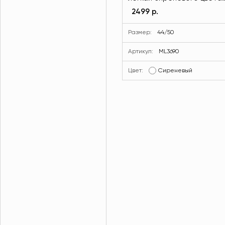
MODLAV ML3690-19
2499 р.
Размер:
44/50
Артикул:
ML3690
Цвет:
Сиреневый