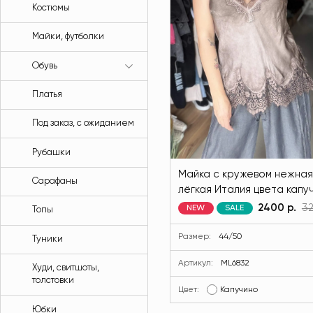
Костюмы
Майки, футболки
Обувь
Платья
Под заказ, с ожиданием
Рубашки
Майка с кружевом нежная
Сарафаны
лёгкая Италия цвета капу
MODLAV ML6832-28
2400 р.
3
NEW
SALE
Топы
Размер:
44/50
Туники
Артикул:
ML6832
Худи, свитшоты,
толстовки
Цвет:
Капучино
Юбки