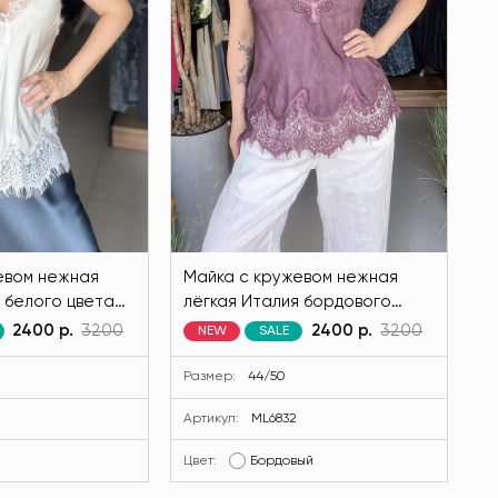
евом нежная
Майка с кружевом нежная
 белого цвета
лёгкая Италия бордового
2-1
цвета MODLAV ML6832-20
2400 р.
3200
2400 р.
3200
NEW
SALE
Размер:
44/50
Артикул:
ML6832
Цвет:
Бордовый