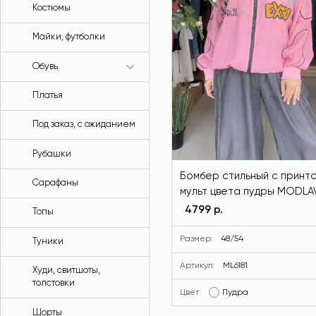
Костюмы
Майки, футболки
Обувь
Платья
Под заказ, с ожиданием
Рубашки
Бомбер стильный с принт
Сарафаны
мульт цвета пудры MODLA
ML6181-299
4799 р.
Топы
Размер:
48/54
Туники
Артикул:
ML6181
Худи, свитшоты,
толстовки
Цвет:
Пудра
Шорты