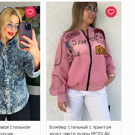
овая стильная
Бомбер стильный с принтом
Турция
мульт цвета пудры MODLAV