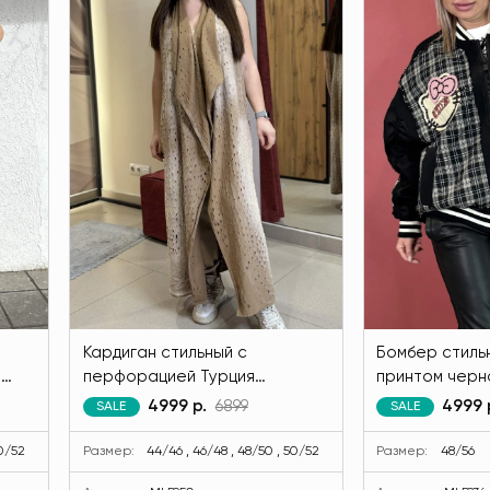
Кардиган стильный с
Бомбер стильн
т
перфорацией Турция
принтом черн
38
коричневого цвета MODLAV
MODLAV ML593
4999 р.
6899
4999 
SALE
SALE
ML5950-36
50/52
Размер:
44/46 , 46/48 , 48/50 , 50/52
Размер:
48/56