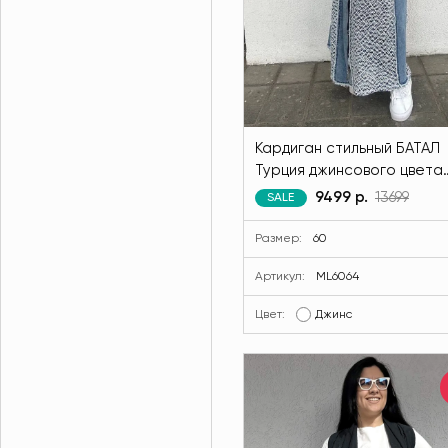
Кардиган стильный БАТАЛ
Турция джинсового цвета
MODLAV ML6064-17
9499 р.
13699
SALE
Размер:
60
Артикул:
ML6064
Цвет:
Джинс