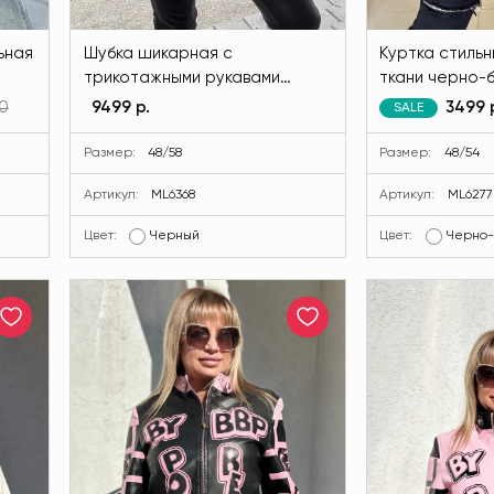
ьная
Шубка шикарная с
Куртка стильн
трикотажными рукавами
ткани черно-
черного цвета MODLAV
MODLAV ML62
0
9499 р.
3499 
SALE
ML6368-13
Размер:
48/58
Размер:
48/54
Артикул:
ML6368
Артикул:
ML6277
Цвет:
Черный
Цвет:
Черно-