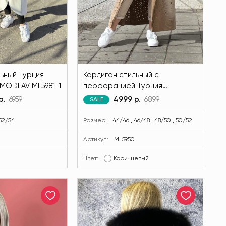
ьный Турция
Кардиган стильный с
 MODLAV ML5981-1
перфорацией Турция
коричневого цвета MODLAV
р.
6959
4999 р.
6899
SALE
ML5950-36
 52/54
Размер:
44/46 , 46/48 , 48/50 , 50/52
Артикул:
ML5950
Цвет:
Коричневый