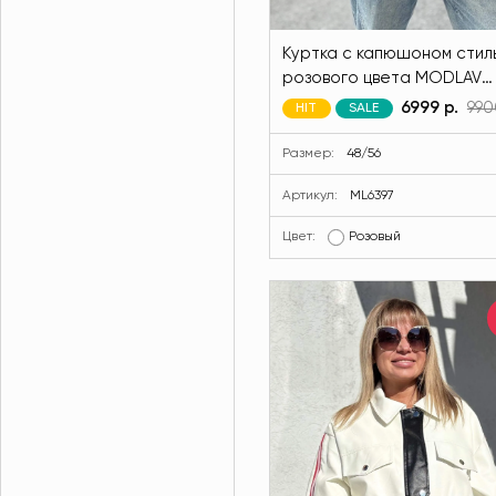
Куртка с капюшоном стил
розового цвета MODLAV
ML6397-26
6999 р.
990
HIT
SALE
Размер:
48/56
Артикул:
ML6397
Цвет:
Розовый