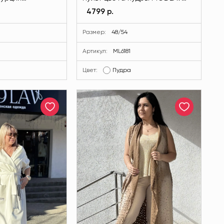
вета MODLAV
ML6181-299
4799 р.
Размер:
48/54
0
Артикул:
ML6181
Цвет:
Пудра