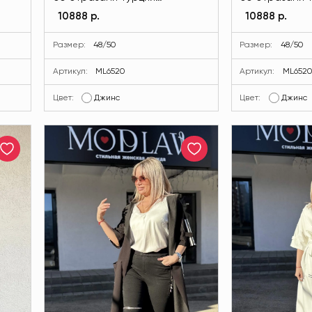
V
джинсового цвета MODLAV
джинсового ц
10888 р.
10888 р.
ML6520-17
ML6520-17
Размер:
48/50
Размер:
48/50
Артикул:
ML6520
Артикул:
ML652
Цвет:
Джинс
Цвет:
Джинс