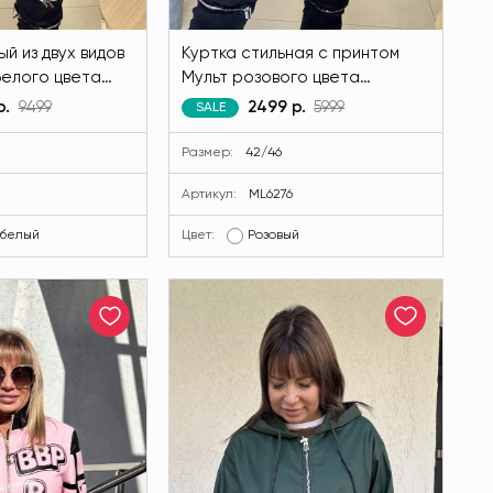
ый из двух видов
Куртка стильная с принтом
белого цвета
Мульт розового цвета
77-25
MODLAV ML6276-26
р.
9499
2499 р.
5999
SALE
Размер:
42/46
Артикул:
ML6276
белый
Цвет:
Розовый