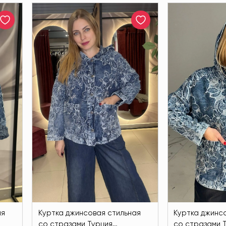
ая
Куртка джинсовая стильная
Куртка джинс
со стразами Турция
со стразами 