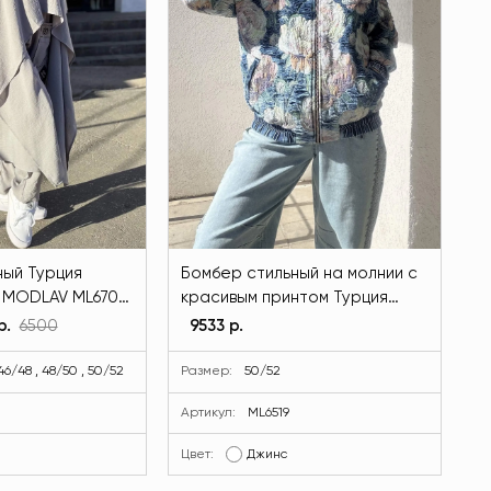
ный Турция
Бомбер стильный на молнии с
 MODLAV ML6701-
красивым принтом Турция
джинсового цвета MODLAV
р.
6500
9533 р.
ML6519-17
46/48 , 48/50 , 50/52
Размер:
50/52
Артикул:
ML6519
Цвет:
Джинс