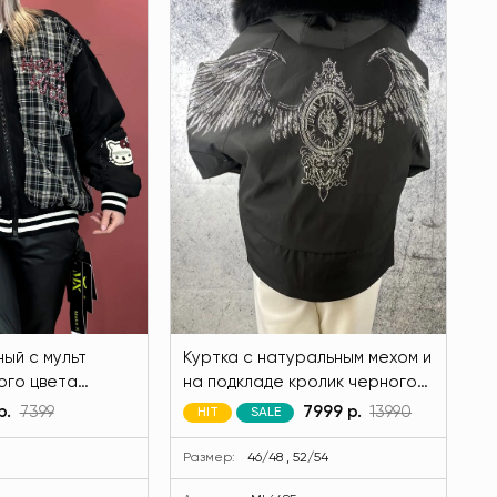
ый с мульт
Куртка с натуральным мехом и
ого цвета
на подкладе кролик черного
6-13
цвета MODLAV ML6485-13
р.
7399
7999 р.
13990
HIT
SALE
Размер:
46/48 , 52/54