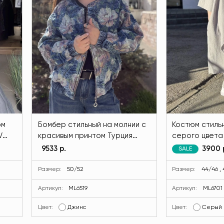
ом
Бомбер стильный на молнии с
Костюм стиль
V
красивым принтом Турция
серого цвета
джинсового цвета MODLAV
29
9533 р.
3900 
SALE
ML6519-17
Размер:
50/52
Размер:
44/46 , 
Артикул:
ML6519
Артикул:
ML6701
Цвет:
Джинс
Цвет:
Серый