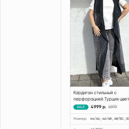
Кардиган стильный с
перфорацией Турция цве
графита MODLAV ML5950-
4999 р.
6899
SALE
Размер:
44/46 , 46/48 , 48/50 , 