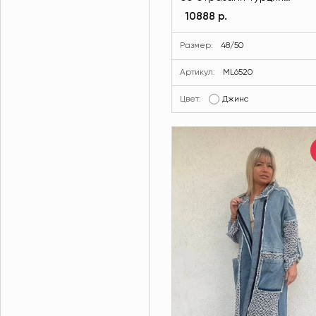
джинсового цвета MODLA
10888 р.
ML6520-17
Размер:
48/50
Артикул:
ML6520
Цвет:
Джинс