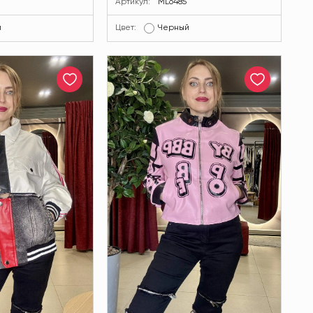
Артикул:
ML6485
й
Цвет:
Черный