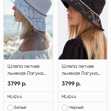
Шляпа летняя
Шляпа летняя
льняная Лагуна
льняная Лагуна
белого цвета
черного цвета
3799 р.
3799 р.
MODLAV ML6244-
MODLAV ML6244-
1
13
ML6244
ML6244
Белый
Черный