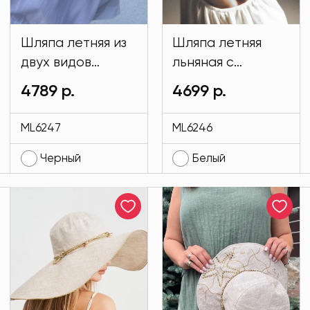
Шляпа летняя из
Шляпа летняя
двух видов
льняная с
материала
широкими полями
4789 р.
4699 р.
Магнолия
белого цвета
черного цвета
MODLAV ML6246-
ML6247
ML6246
MODLAV ML6247-
1
Черный
Белый
13