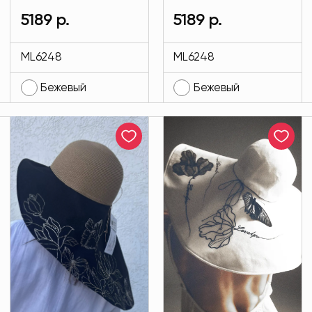
материала
материала
5189 р.
5189 р.
Магнолия
Магнолия
бежевого цвета
бежевого цвета
ML6248
ML6248
MODLAV ML6248-
MODLAV ML6248-
Бежевый
Бежевый
4
4