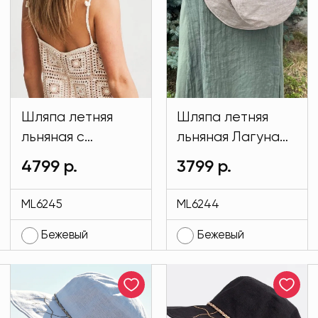
Шляпа летняя
Шляпа летняя
льняная с
льняная Лагуна
широкими полями
бежевого цвета
4799 р.
3799 р.
бежевого цвета
MODLAV ML6244-
MODLAV ML6245-
4
ML6245
ML6244
4
Бежевый
Бежевый