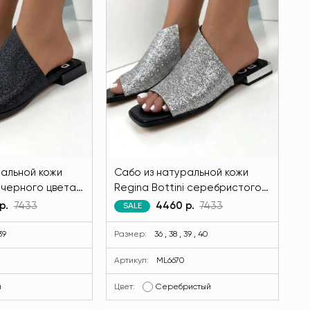
ральной кожи
Сабо из натуральной кожи
i черного цвета
Regina Bottini серебристого
0-13
цвета MODLAV ML6670-282
р.
7433
4460 р.
7433
SALE
39
Размер:
36 , 38 , 39 , 40
Артикул:
ML6670
й
Цвет:
Серебристый