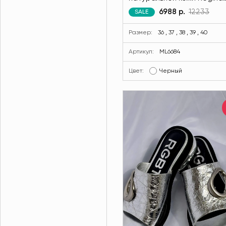
Bottini черного цвета MO
6988 р.
12233
SALE
ML6684-13
Размер:
36 , 37 , 38 , 39 , 40
Артикул:
ML6684
Цвет:
Черный