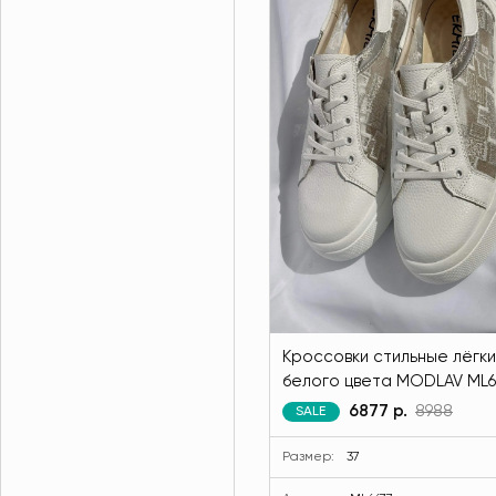
Кроссовки стильные лёгк
белого цвета MODLAV ML6
1
6877 р.
8988
SALE
Размер:
37