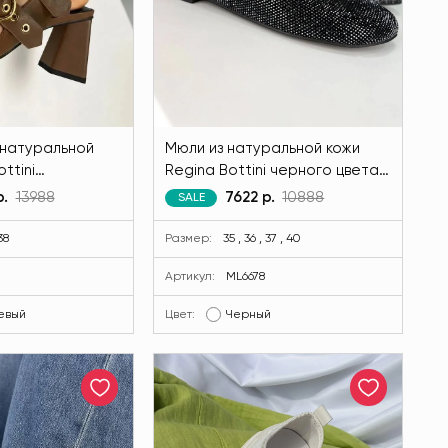
 натуральной
Мюли из натуральной кожи
ttini
Regina Bottini черного цвета
цвета MODLAV
MODLAV ML6678-13
р.
13988
7622 р.
10888
SALE
38
Размер:
35 , 36 , 37 , 40
Артикул:
ML6678
евый
Цвет:
Черный