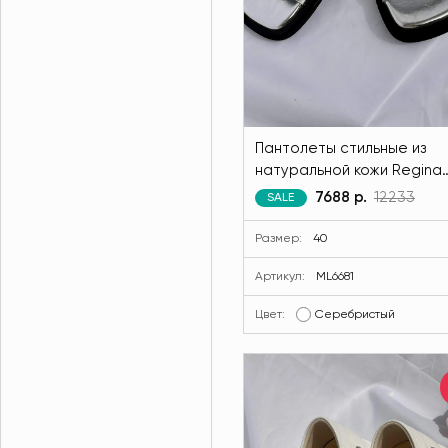
Пантолеты стильные из
натуральной кожи Regina
Bottini серебристого цве
7688 р.
12233
SALE
MODLAV ML6681-282
Размер:
40
Артикул:
ML6681
Цвет:
Серебристый