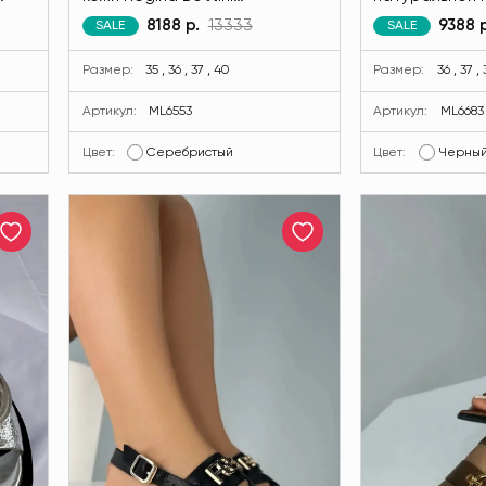
DLAV
серебристого цвета MODLAV
Regina Bottin
8188 р.
13333
9388 р
SALE
SALE
ML6553-282
MODLAV ML668
Размер:
35 , 36 , 37 , 40
Размер:
36 , 37 ,
Артикул:
ML6553
Артикул:
ML6683
Цвет:
Серебристый
Цвет:
Черны