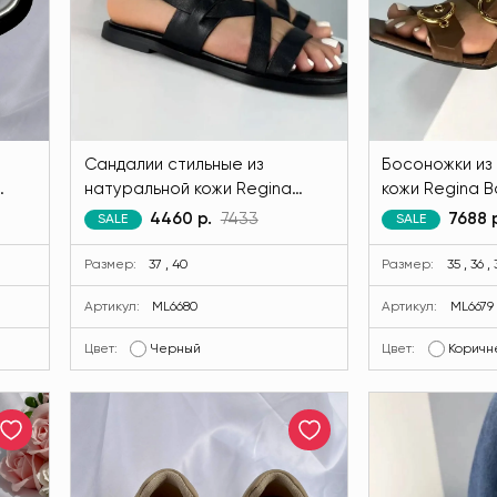
Сандалии стильные из
Босоножки из
натуральной кожи Regina
кожи Regina Bo
та
Bottini черного цвета MODLAV
коричневого 
4460 р.
7433
7688 
SALE
SALE
ML6680-13
ML6679-36
Размер:
37 , 40
Размер:
35 , 36 , 
Артикул:
ML6680
Артикул:
ML6679
Цвет:
Черный
Цвет:
Коричн