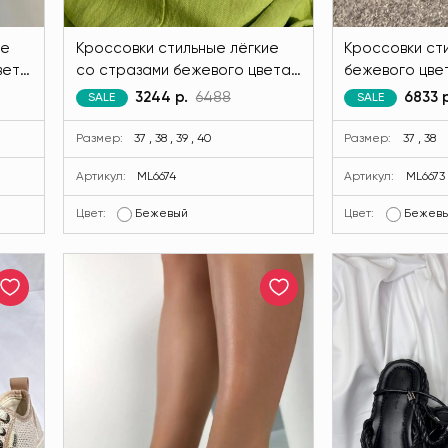
ие
Кроссовки стильные лёгкие
Кроссовки ст
вета
со стразами бежевого цвета
бежевого цв
MODLAV ML6674-4
ML6673-4
3244 р.
6488
6833 р
SALE
SALE
Размер:
37 , 38 , 39 , 40
Размер:
37 , 38
Артикул:
ML6674
Артикул:
ML6673
Цвет:
Бежевый
Цвет:
Бежев