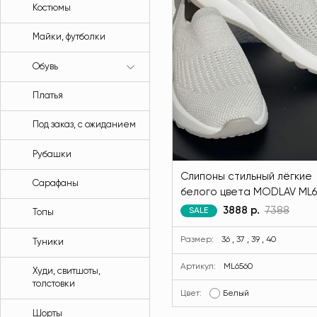
Костюмы
Майки, футболки
Обувь
Платья
Под заказ, с ожиданием
Рубашки
Слипоны стильный лёгкие
Сарафаны
белого цвета MODLAV ML6
1
3888 р.
7388
SALE
Топы
Размер:
36 , 37 , 39 , 40
Туники
Артикул:
ML6560
Худи, свитшоты,
толстовки
Цвет:
Белый
Шорты