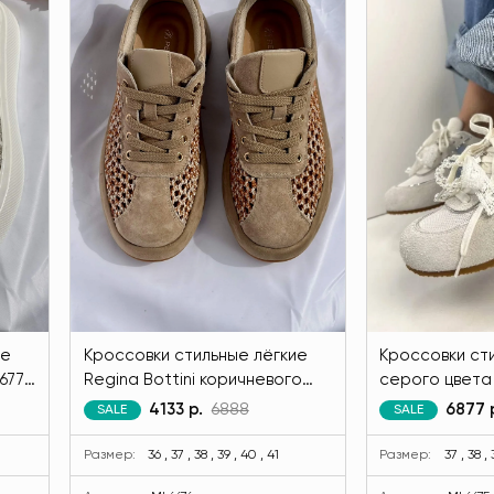
ие
Кроссовки стильные лёгкие
Кроссовки ст
677-
Regina Bottini коричневого
серого цвета
цвета MODLAV ML6676-36
29
4133 р.
6888
6877 
SALE
SALE
Размер:
36 , 37 , 38 , 39 , 40 , 41
Размер:
37 , 38 ,