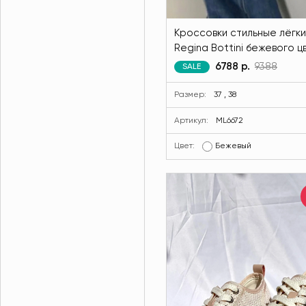
Кроссовки стильные лёгк
Regina Bottini бежевого ц
MODLAV ML6672-4
6788 р.
9388
SALE
Размер:
37 , 38
Артикул:
ML6672
Цвет:
Бежевый