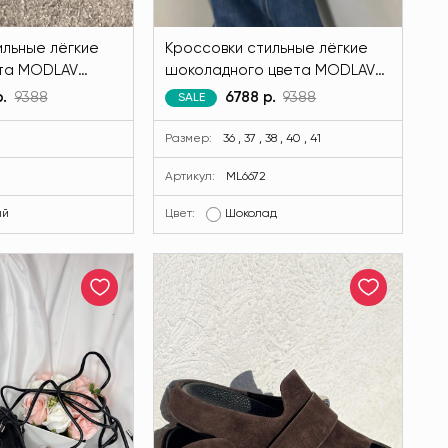
ильные лёгкие
Кроссовки стильные лёгкие
ета MODLAV
шоколадного цвета MODLAV
ML6672-785
.
9388
6788 р.
9388
SALE
Размер:
36 , 37 , 38 , 40 , 41
Артикул:
ML6672
ый
Цвет:
Шоколад