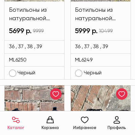
Ботильоны из
Ботильоны из
натуральной
натуральной
замши черного
кожи черного
5699 р.
5999 р.
9999
10499
цвета MODLAV
цвета MODLAV
ML6250-13
ML6249-13
36 , 37 , 38 , 39
36 , 37 , 38 , 39
ML6250
ML6249
Черный
Черный
Каталог
Корзина
Избранное
Профиль