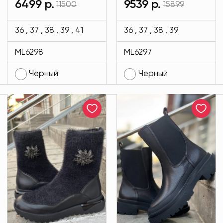
6499 р.
9539 р.
11500
15899
черного цвета
Bottini черного
MODLAV ML6298-
цвета MODLAV
36 , 37 , 38 , 39 , 41
36 , 37 , 38 , 39
13
ML6297-13
ML6298
ML6297
Черный
Черный