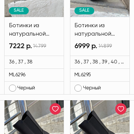
SALE
SALE
Ботинки из
Ботинки из
натуральной
натуральной
кожи Regina
кожи Regina
7222 р.
6999 р.
14799
14899
Bottini черного
Bottini черного
цвета MODLAV
цвета MODLAV
36 , 37 , 38
36 , 37 , 38 , 39 , 40 , 41
ML6296-13
ML6295-13
ML6296
ML6295
Черный
Черный