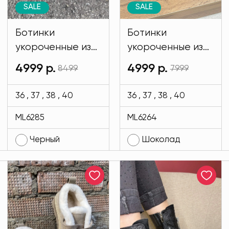
SALE
SALE
Ботинки
Ботинки
укороченные из
укороченные из
натуральной
натуральной
4999 р.
4999 р.
8499
7999
замши черного
замши
цвета MODLAV
шоколадного
36 , 37 , 38 , 40
36 , 37 , 38 , 40
ML6285-13
цвета MODLAV
ML6285
ML6264
ML6264-785
Черный
Шоколад