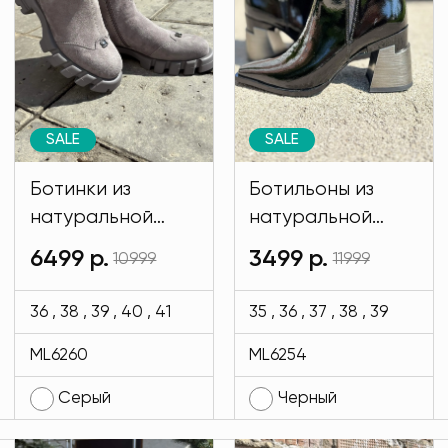
SALE
SALE
Ботинки из
Ботильоны из
натуральной
натуральной
замши серого
кожи черного
6499 р.
3499 р.
10999
11999
цвета MODLAV
цвета MODLAV
ML6260-29
ML6254-13
36 , 38 , 39 , 40 , 41
35 , 36 , 37 , 38 , 39
ML6260
ML6254
Серый
Черный