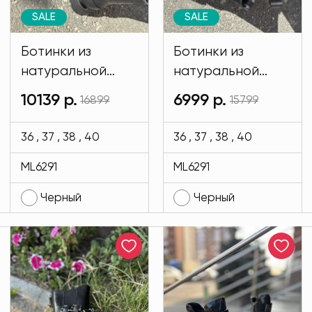
SALE
SALE
Ботинки из
Ботинки из
натуральной
натуральной
кожи. ЗИМА
кожи Regina
10139 р.
6999 р.
16899
15799
Regina Bottini
Bottini черного
черного цвета
цвета MODLAV
36 , 37 , 38 , 40
36 , 37 , 38 , 40
MODLAV ML6291-
ML6291-13
ML6291
ML6291
13
Черный
Черный