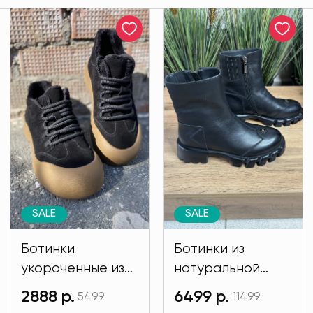
SALE
SALE
Ботинки
Ботинки из
укороченные из
натуральной
натуральной
кожи черного
2888 р.
6499 р.
5499
11499
замши черного
цвета MODLAV