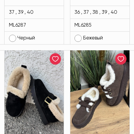
Bottini черного
замши бежевого
цвета MODLAV
цвета MODLAV
37 , 39 , 40
36 , 37 , 38 , 39 , 40
ML6287-13
ML6285-4
ML6287
ML6285
Черный
Бежевый