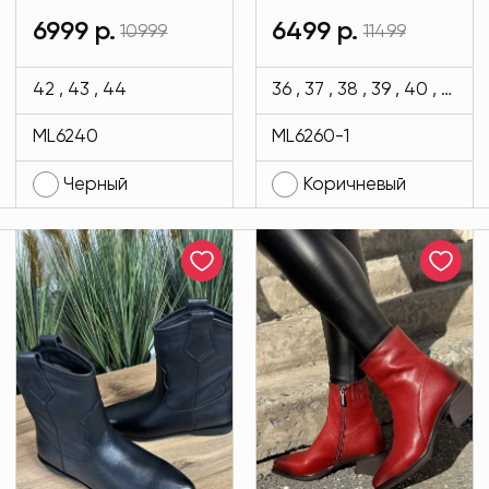
кожи черного
кожи коричневого
6999 р.
6499 р.
10999
11499
цвета MODLAV
цвета MODLAV
ML6240-13
ML6260-1-36
42 , 43 , 44
36 , 37 , 38 , 39 , 40 , 41
ML6240
ML6260-1
Черный
Коричневый