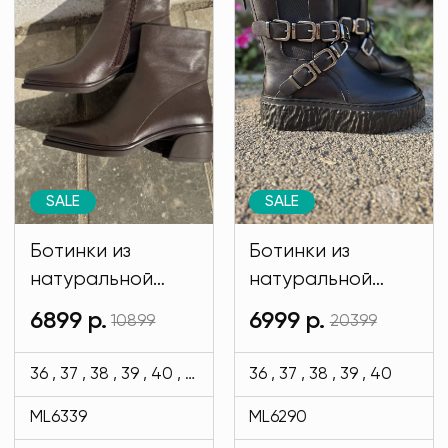
SALE
SALE
Ботинки из
Ботинки из
натуральной
натуральной
кожи коричневого
кожи Regina
6899 р.
6999 р.
10899
20399
цвета MODLAV
Bottini черного
ML6339-36
цвета MODLAV
36 , 37 , 38 , 39 , 40 , 41
36 , 37 , 38 , 39 , 40
ML6290-13
ML6339
ML6290