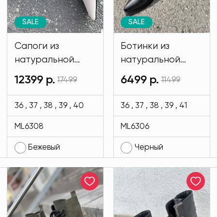
SALE
SALE
Сапоги из
Ботинки из
натуральной
натуральной
кожи Regina
кожи черного
12399 р.
6499 р.
17499
11499
Bottini бежевого
цвета MODLAV
цвета MODLAV
ML6306-13
36 , 37 , 38 , 39 , 40
36 , 37 , 38 , 39 , 41
ML6308-4
ML6308
ML6306
Бежевый
Черный