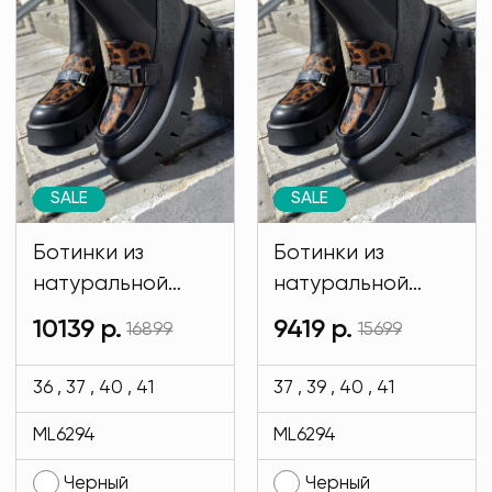
SALE
SALE
Ботинки из
Ботинки из
натуральной
натуральной
кожи. ЗИМА
кожи Regina
10139 р.
9419 р.
16899
15699
Regina Bottini
Bottini черного
черного цвета
цвета MODLAV
36 , 37 , 40 , 41
37 , 39 , 40 , 41
MODLAV ML6294-
ML6294-13
ML6294
ML6294
13
Черный
Черный