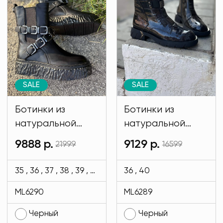
SALE
SALE
Ботинки из
Ботинки из
натуральной
натуральной
кожи. ЗИМА
кожи Regina
9888 р.
9129 р.
21999
16599
Regina Bottini
Bottini черного
черного цвета
цвета MODLAV
35 , 36 , 37 , 38 , 39 , 40
36 , 40
MODLAV ML6290-
ML6289-13
ML6290
ML6289
13
Черный
Черный