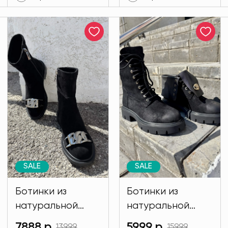
SALE
SALE
Ботинки из
Ботинки из
натуральной
натуральной
замши Regina
кожи. Regina
7888 р.
5999 р.
13999
15999