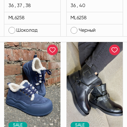
шоколадного
цвета MODLAV
36 , 37 , 38
36 , 40
цвета MODLAV
ML6258-13
ML6258
ML6258
ML6258-785
Шоколад
Черный
SALE
SALE