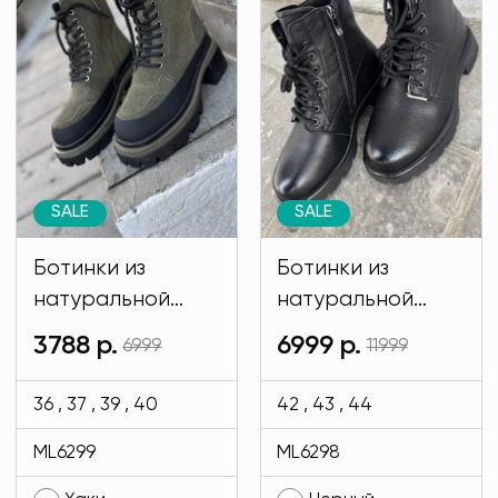
SALE
SALE
Ботинки из
Ботинки из
натуральной
натуральной
кожи. ЗИМА цвета
кожи. ЗИМА
3788 р.
6999 р.
6999
11999
хаки MODLAV
черного цвета
ML6299-27
MODLAV ML6298-
36 , 37 , 39 , 40
42 , 43 , 44
13
ML6299
ML6298