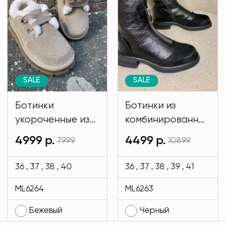
SALE
SALE
Ботинки
Ботинки из
укороченные из
комбинированной
натуральной
кожи черного
4999 р.
4499 р.
7999
10899
замши бежевого
цвета MODLAV
цвета MODLAV
ML6263-13
36 , 37 , 38 , 40
36 , 37 , 38 , 39 , 41
ML6264-4
ML6264
ML6263
Бежевый
Черный