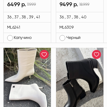
замши ЗИМА
кожи Regina
6499 р.
9499 р.
11999
18999
цвета капучино
Bottini черного
MODLAV ML6241-
цвета MODLAV
36 , 37 , 38 , 39 , 41
36 , 37 , 38 , 40
28
ML6309-13
ML6241
ML6309
Капучино
Черный