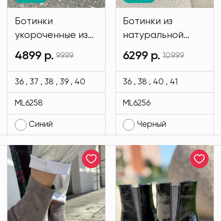
Ботинки
Ботинки из
укороченные из
натуральной
натуральной
кожи черного
4899 р.
6299 р.
9999
10999
замши синего
цвета MODLAV
цвета MODLAV
ML6256-13
36 , 37 , 38 , 39 , 40
36 , 38 , 40 , 41
ML6258-7
ML6258
ML6256
Синий
Черный