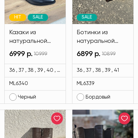
HIT
SALE
SALE
Казаки из
Ботинки из
натуральной
натуральной
кожи черного
кожи бордового
6999 р.
6899 р.
10999
10899
цвета MODLAV
цвета MODLAV
ML6340-13
ML6339-20
36 , 37 , 38 , 39 , 40 , 41
36 , 37 , 38 , 39 , 41
ML6340
ML6339
Черный
Бордовый