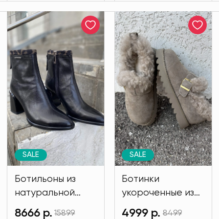
SALE
SALE
Ботильоны из
Ботинки
натуральной
укороченные из
кожи Regina
натуральной
8666 р.
4999 р.
15899
8499