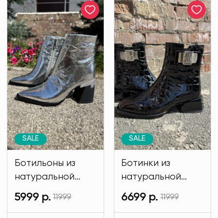
SALE
SALE
Ботильоны из
Ботинки из
натуральной
натуральной
кожи
кожи черного
5999 р.
6699 р.
11999
11999
серебристого
цвета MODLAV
цвета MODLAV
ML6252-13