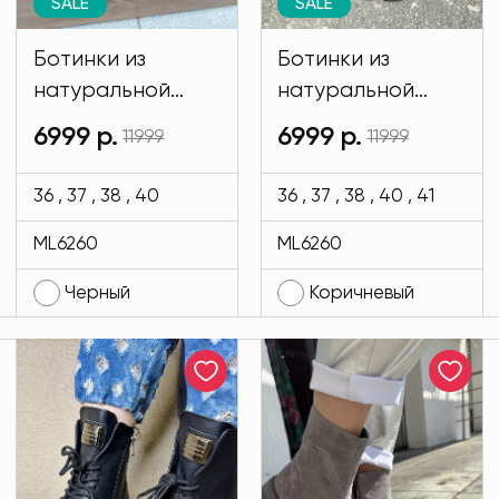
SALE
SALE
Ботинки из
Ботинки из
натуральной
натуральной
кожи ЗИМА
кожи ЗИМА
6999 р.
6999 р.
11999
11999
черного цвета
коричневого
MODLAV ML6260-
цвета MODLAV
36 , 37 , 38 , 40
36 , 37 , 38 , 40 , 41
13
ML6260-36
ML6260
ML6260
Черный
Коричневый