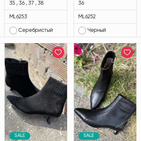
35 , 36 , 37 , 38
36
ML6253-282
ML6253
ML6252
Серебристый
Черный
SALE
SALE