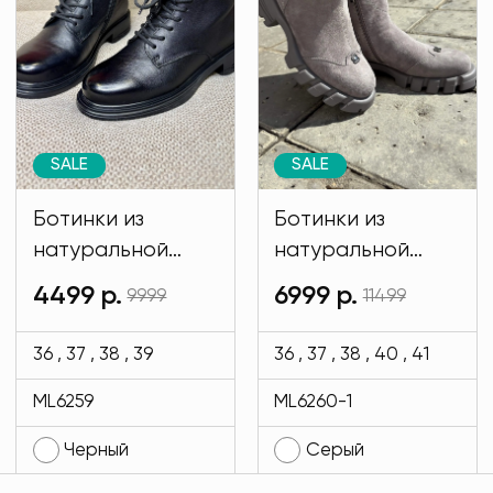
SALE
SALE
Ботинки из
Ботинки из
натуральной
натуральной
кожи черного
замши ЗИМА
4499 р.
6999 р.
9999
11499
цвета MODLAV
серого цвета
ML6259-13
MODLAV ML6260-
36 , 37 , 38 , 39
36 , 37 , 38 , 40 , 41
1-29
ML6259
ML6260-1
Черный
Серый