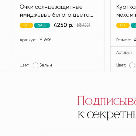
Очки солнцезащитные
Куртка
имиджевые белого цвета
мехом 
MODLAV ML6696-1
кролик
4250 р.
8500
HIT
SALE
HIT
MODLA
Артикул:
ML6696
Размер:
4
Артикул:
Цвет:
Белый
Цвет:
Подписыв
к секрет