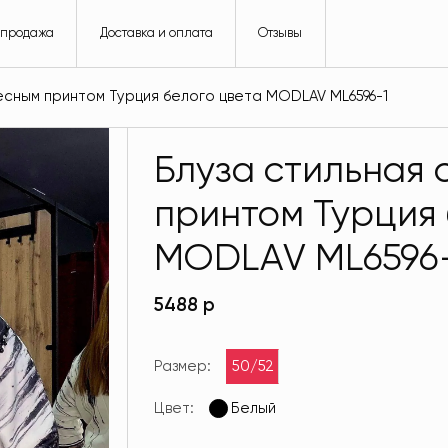
спродажа
Доставка и оплата
Отзывы
есным принтом Турция белого цвета MODLAV ML6596-1
Блуза стильная 
принтом Турция 
MODLAV ML6596
5488 р
Размер:
50/52
Цвет:
Белый