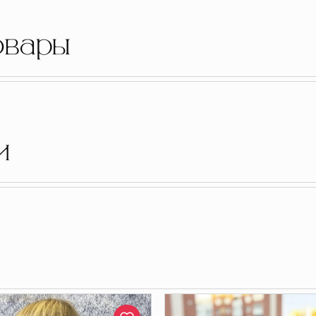
овары
и