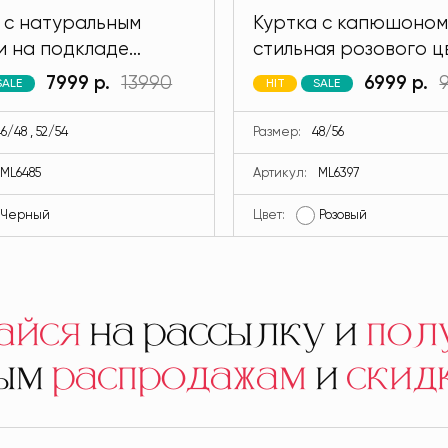
 с натуральным
Куртка с капюшоном
и на подкладе
стильная розового ц
 черного цвета
MODLAV ML6397-26
7999 р.
13990
6999 р.
SALE
HIT
SALE
V ML6485-13
6/48 , 52/54
Размер:
48/56
ML6485
Артикул:
ML6397
Черный
Цвет:
Розовый
айся
на рассылку и
пол
ным
распродажам
и
скид