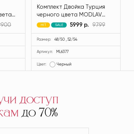
Комплект Двойка Турция
вета
черного цвета MODLAV
ML6377-13
9900
5999 р.
9799
HIT
SALE
Размер:
48/50 , 52/54
Артикул:
ML6377
Цвет:
Черный
Ц
учи доступ
кам
до 70%