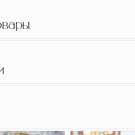
овары
и