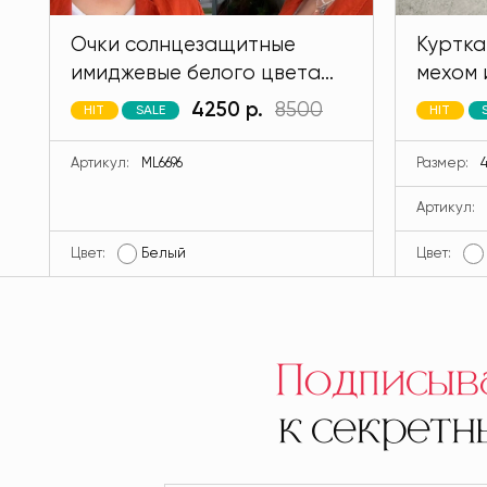
Очки солнцезащитные
Куртка
имиджевые белого цвета
мехом 
MODLAV ML6696-1
кролик
4250 р.
8500
HIT
SALE
HIT
MODLA
Артикул:
ML6696
Размер:
4
Артикул:
Цвет:
Белый
Цвет:
Подписыв
к секрет