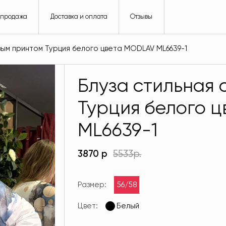
спродажа
Доставка и оплата
Отзывы
вым принтом Турция белого цвета MODLAV ML6639-1
Блуза стильная 
Турция белого 
ML6639-1
3870 р
5533р.
Размер:
56/58
Цвет:
Белый