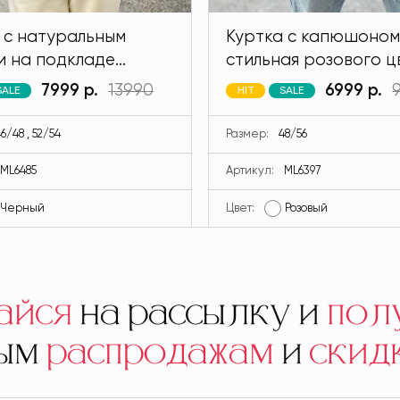
 с натуральным
Куртка с капюшоном
и на подкладе
стильная розового ц
 черного цвета
MODLAV ML6397-26
7999 р.
13990
6999 р.
SALE
HIT
SALE
V ML6485-13
6/48 , 52/54
Размер:
48/56
ML6485
Артикул:
ML6397
Черный
Цвет:
Розовый
айся
на рассылку и
пол
ным
распродажам
и
скид