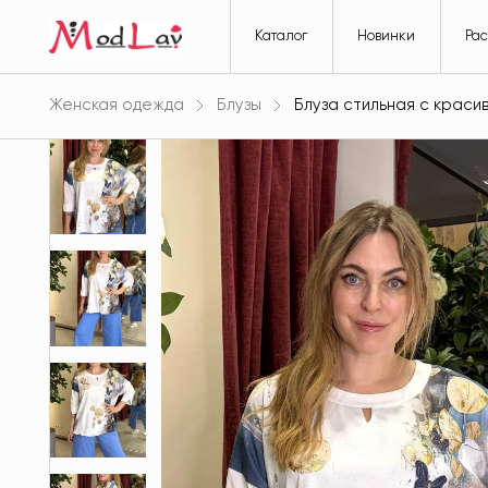
Каталог
Новинки
Ра
Женская одежда
Блузы
Блуза стильная с краси