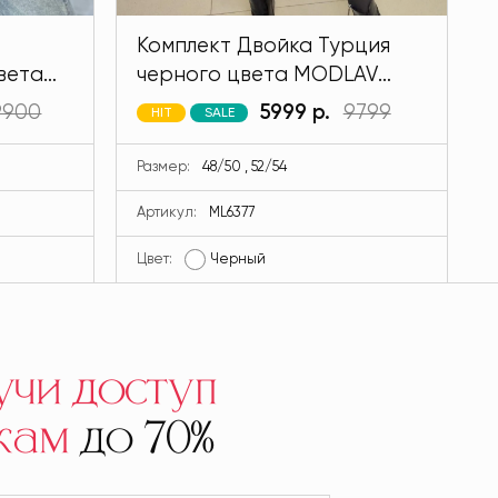
Комплект Двойка Турция
вета
черного цвета MODLAV
ML6377-13
9900
5999 р.
9799
HIT
SALE
Размер:
48/50 , 52/54
Артикул:
ML6377
Цвет:
Черный
Ц
учи доступ
кам
до 70%