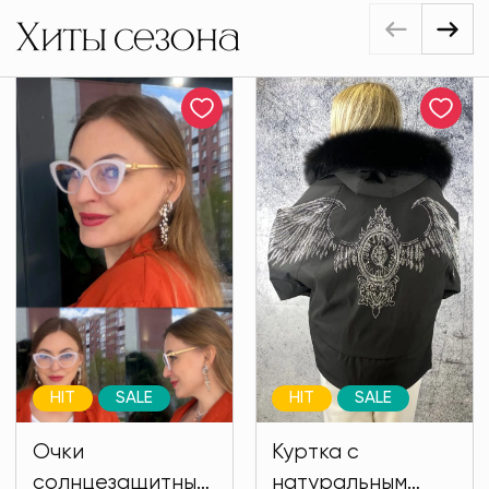
Хиты сезона
HIT
SALE
HIT
SALE
Очки
Куртка с
солнцезащитные
натуральным