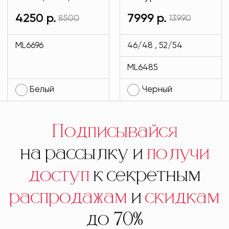
имиджевые
мехом и на
4250 р.
7999 р.
8500
13990
белого цвета
подкладе кролик
MODLAV ML6696-
черного цвета
ML6696
46/48 , 52/54
1
MODLAV ML6485-
ML6485
13
Белый
Черный
Подписывайся
на рассылку и
получи
доступ
к секретным
распродажам
и
скидкам
до 70%