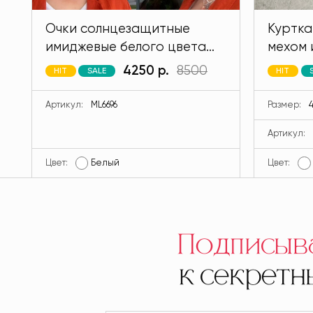
Очки солнцезащитные
Куртка
имиджевые белого цвета
мехом 
MODLAV ML6696-1
кролик
4250 р.
8500
HIT
SALE
HIT
MODLA
Артикул:
ML6696
Размер:
4
Артикул:
Цвет:
Белый
Цвет:
Подписыв
к секрет