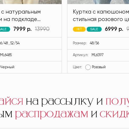
 с натуральным
Куртка с капюшоном
и на подкладе
стильная розового ц
 черного цвета
MODLAV ML6397-26
7999 р.
13990
6999 р.
SALE
HIT
SALE
V ML6485-13
6/48 , 52/54
Размер:
48/56
ML6485
Артикул:
ML6397
Черный
Цвет:
Розовый
айся
на рассылку и
пол
ным
распродажам
и
скид