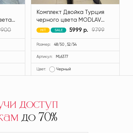
Комплект Двойка Турция
вета
черного цвета MODLAV
ML6377-13
9900
5999 р.
9799
HIT
SALE
Размер:
48/50 , 52/54
Артикул:
ML6377
Цвет:
Черный
Ц
учи доступ
кам
до 70%