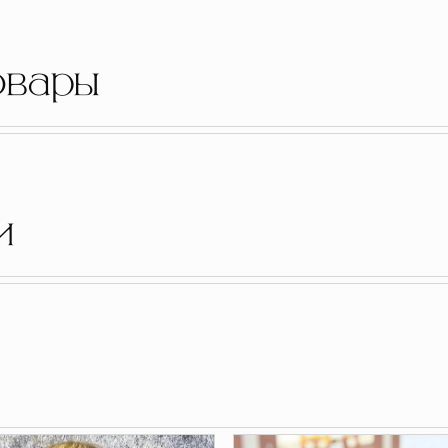
овары
и