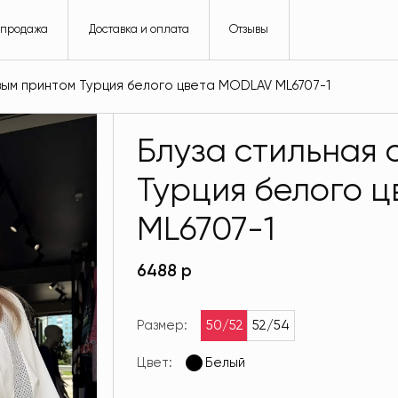
спродажа
Доставка и оплата
Отзывы
вым принтом Турция белого цвета MODLAV ML6707-1
Блуза стильная 
Турция белого 
ML6707-1
6488 р
Размер:
50/52
52/54
Цвет:
Белый