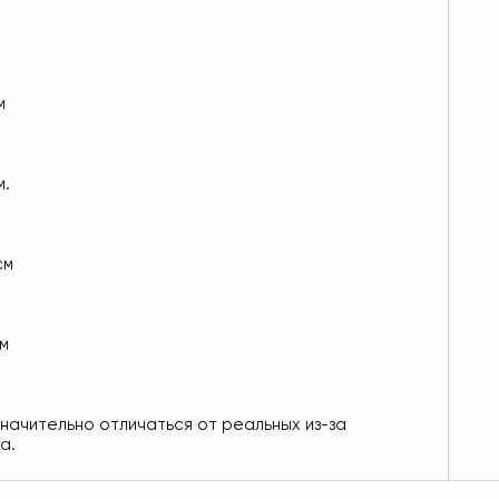
м
м.
см
см
значительно отличаться от реальных из-за
а.