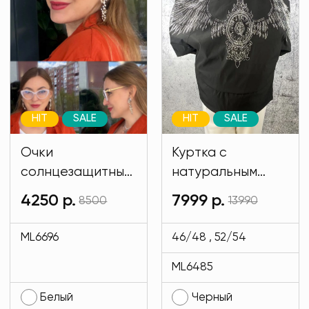
HIT
SALE
HIT
SALE
Очки
Куртка с
солнцезащитные
натуральным
имиджевые
мехом и на
4250 р.
7999 р.
8500
13990
белого цвета
подкладе кролик
MODLAV ML6696-
черного цвета
ML6696
46/48 , 52/54
1
MODLAV ML6485-
ML6485
13
Белый
Черный