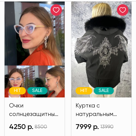
HIT
SALE
HIT
SALE
Очки
Куртка с
солнцезащитные
натуральным
имиджевые
мехом и на
4250 р.
7999 р.
8500
13990
белого цвета
подкладе кролик