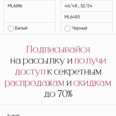
MODLAV ML6696-
черного цвета
ML6696
46/48 , 52/54
1
MODLAV ML6485-
ML6485
13
Белый
Черный
Подписывайся
на рассылку и
получи
доступ
к секретным
распродажам
и
скидкам
до 70%