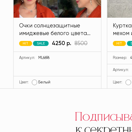
Очки солнцезащитные
Куртка
имиджевые белого цвета
мехом 
MODLAV ML6696-1
кролик
4250 р.
8500
HIT
SALE
HIT
MODLA
Артикул:
ML6696
Размер:
4
Артикул:
Цвет:
Белый
Цвет:
Подписыв
к секрет