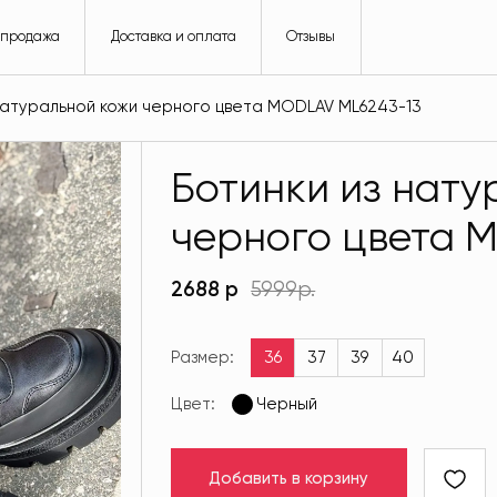
спродажа
Доставка и оплата
Отзывы
 натуральной кожи черного цвета MODLAV ML6243-13
Ботинки из нату
черного цвета 
2688 р
5999р.
Размер:
36
37
39
40
Цвет:
Черный
Добавить в корзину