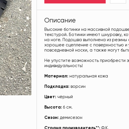
Описание
Высокие ботинки на массивной подошве
текстурой. Ботинки имеют шнуровку, к
на ноге. Подошва выполнена из резины
хорошее сцепление с поверхностью и у
повседневной носки, а также могут быт
Не упустите возможность приобрести э
индивидуальность!
Материал:
натуральная кожа
Подкладка:
ворсин
Цвет:
чёрный
Высота:
6 см.
Сезон:
демисезон
Страна производитель**:
Ф.К.