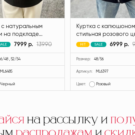
 с натуральным
Куртка с капюшоном
и на подкладе
стильная розового ц
 черного цвета
MODLAV ML6397-26
7999 р.
13990
6999 р.
SALE
HIT
SALE
V ML6485-13
6/48 , 52/54
Размер:
48/56
ML6485
Артикул:
ML6397
Черный
Цвет:
Розовый
айся
на рассылку и
пол
ным
распродажам
и
скид