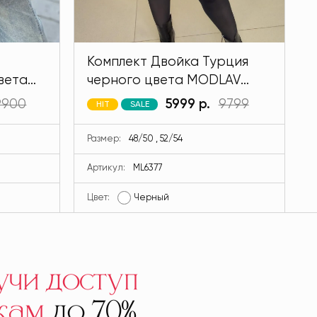
Комплект Двойка Турция
вета
черного цвета MODLAV
ML6377-13
9900
5999 р.
9799
HIT
SALE
Размер:
48/50 , 52/54
Артикул:
ML6377
Цвет:
Черный
Ц
учи доступ
кам
до 70%