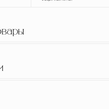
овары
и