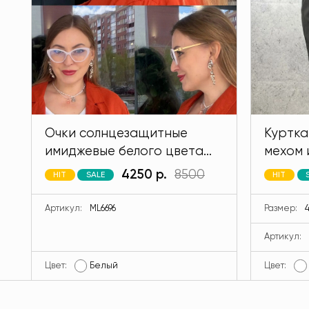
Очки солнцезащитные
Куртка
имиджевые белого цвета
мехом 
MODLAV ML6696-1
кролик
4250 р.
8500
HIT
SALE
HIT
MODLA
Артикул:
ML6696
Размер:
4
Артикул:
Цвет:
Белый
Цвет: