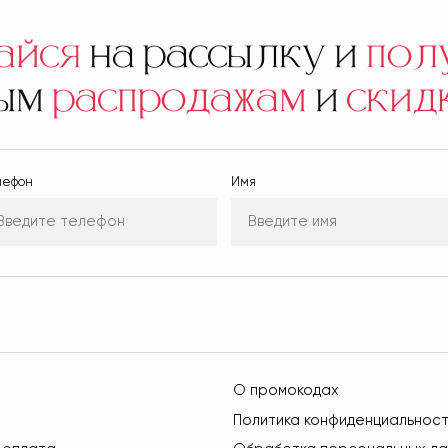
айся
на рассылку и
пол
ным
распродажам
и
скид
лефон
Имя
О промокодах
Политика конфиденциальнос