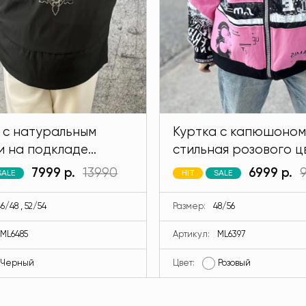
 с натуральным
Куртка с капюшоном
и на подкладе
стильная розового ц
 черного цвета
MODLAV ML6397-26
7999 р.
13990
6999 р.
SALE
HIT
SALE
V ML6485-13
6/48 , 52/54
Размер:
48/56
ML6485
Артикул:
ML6397
Черный
Цвет:
Розовый