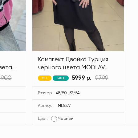
Комплект Двойка Турция
вета
черного цвета MODLAV
ML6377-13
9900
5999 р.
9799
HIT
SALE
Размер:
48/50 , 52/54
Артикул:
ML6377
Цвет:
Черный
Ц