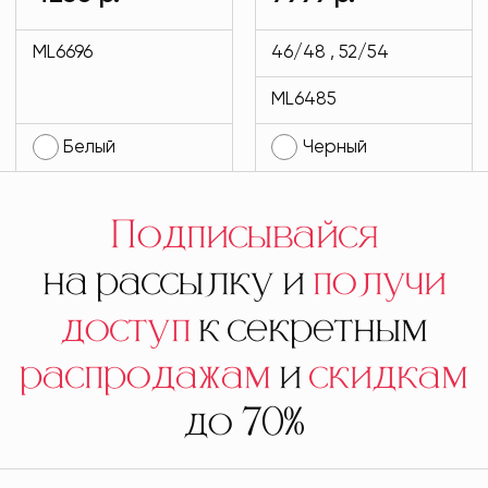
белого цвета
подкладе кролик
MODLAV ML6696-
черного цвета
ML6696
46/48 , 52/54
1
MODLAV ML6485-
ML6485
13
Белый
Черный
Подписывайся
на рассылку и
получи
доступ
к секретным
распродажам
и
скидкам
до 70%