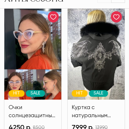
HIT
SALE
HIT
SALE
Очки
Куртка с
солнцезащитные
натуральным
имиджевые
мехом и на
4250 р.
7999 р.
8500
13990