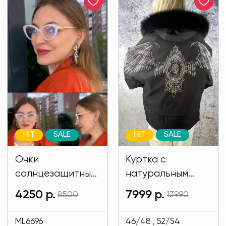
HIT
SALE
HIT
SALE
Очки
Куртка с
солнцезащитные
натуральным
имиджевые
мехом и на
4250 р.
7999 р.
8500
13990
белого цвета
подкладе кролик
MODLAV ML6696-
черного цвета
ML6696
46/48 , 52/54