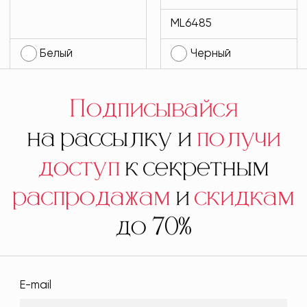
1
MODLAV ML6485-
ML6485
13
Белый
Черный
Подписывайся
на рассылку и
получи
доступ
к секретным
распродажам
и
скидкам
до 70%
E-mail