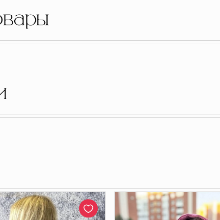
овары
и