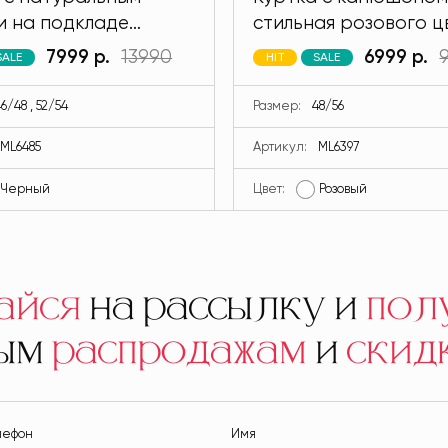
и на подкладе
стильная розового ц
 черного цвета
MODLAV ML6397-26
7999 р.
13990
6999 р.
SALE
HIT
SALE
V ML6485-13
6/48 , 52/54
Размер:
48/56
ML6485
Артикул:
ML6397
Черный
Цвет:
Розовый
айся
на рассылку и
пол
ным
распродажам
и
скид
лефон
Имя