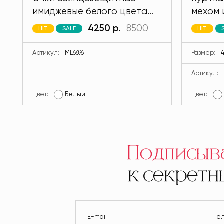
имиджевые белого цвета
мехом 
MODLAV ML6696-1
кролик
4250 р.
8500
HIT
SALE
HIT
MODLA
Артикул:
ML6696
Размер:
4
Артикул:
Цвет:
Белый
Цвет:
Подписыв
к секрет
E-mail
Те