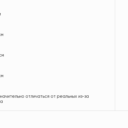
м
см
 см
см
значительно отличаться от реальных из-за
ра