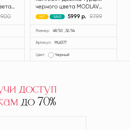
вета
черного цвета MODLAV
ML6377-13
9900
5999 р.
9799
HIT
SALE
Размер:
48/50 , 52/54
Артикул:
ML6377
Цвет:
Черный
Ц
учи доступ
кам
до 70%