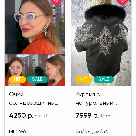
HIT
SALE
HIT
SALE
Очки
Куртка с
солнцезащитные
натуральным
имиджевые
мехом и на
4250 р.
7999 р.
8500
13990
белого цвета
подкладе кролик
MODLAV ML6696-
черного цвета
ML6696
46/48 , 52/54