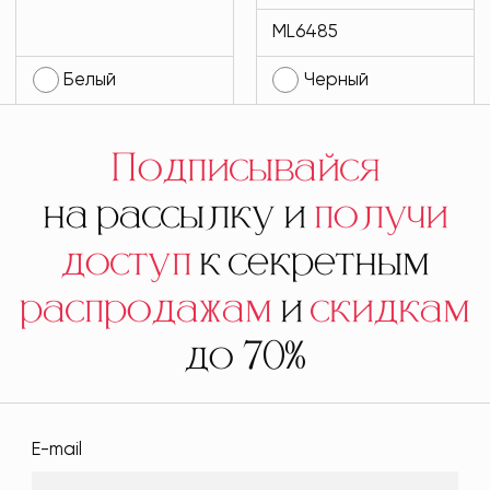
1
MODLAV ML6485-
ML6485
13
Белый
Черный
Подписывайся
на рассылку и
получи
доступ
к секретным
распродажам
и
скидкам
до 70%
E-mail