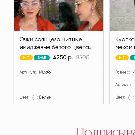
Очки солнцезащитные
Куртка
имиджевые белого цвета
мехом 
MODLAV ML6696-1
кролик
4250 р.
8500
HIT
SALE
HIT
MODLA
Артикул:
ML6696
Размер:
4
Артикул:
Цвет:
Белый
Цвет:
Подписыв