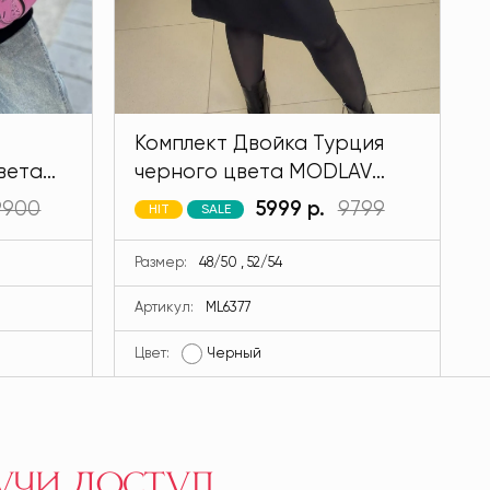
Комплект Двойка Турция
вета
черного цвета MODLAV
ML6377-13
9900
5999 р.
9799
HIT
SALE
Размер:
48/50 , 52/54
Артикул:
ML6377
Цвет:
Черный
Ц
учи доступ