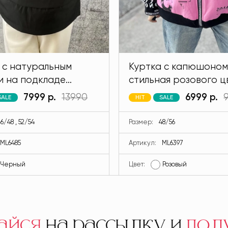
 с натуральным
Куртка с капюшоном
и на подкладе
стильная розового ц
 черного цвета
MODLAV ML6397-26
7999 р.
13990
6999 р.
SALE
HIT
SALE
V ML6485-13
6/48 , 52/54
Размер:
48/56
ML6485
Артикул:
ML6397
Черный
Цвет:
Розовый
айся
на рассылку и
пол