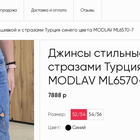
спродажа
Доставка и оплата
Отзывы
шивкой и стразами Турция синего цвета MODLAV ML6570-7
Джинсы стильны
стразами Турция
MODLAV ML6570
7888 р
Размер:
52/54
54/56
Цвет:
Синий