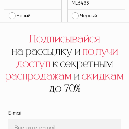
ML6485
13
Белый
Черный
Подписывайся
на рассылку и
получи
доступ
к секретным
распродажам
и
скидкам
до 70%
E-mail