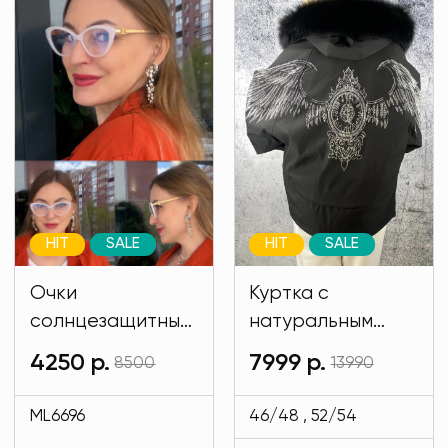
HIT
SALE
HIT
SALE
Очки
Куртка с
солнцезащитные
натуральным
имиджевые
мехом и на
4250 р.
7999 р.
8500
13990
белого цвета
подкладе кролик
MODLAV ML6696-
черного цвета
ML6696
46/48 , 52/54
1
MODLAV ML6485-