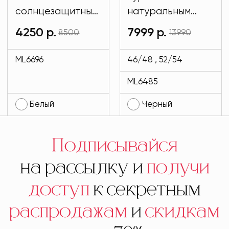
солнцезащитные
натуральным
имиджевые
мехом и на
4250 р.
7999 р.
8500
13990
белого цвета
подкладе кролик
MODLAV ML6696-
черного цвета
ML6696
46/48 , 52/54
1
MODLAV ML6485-
ML6485
13
Белый
Черный
Подписывайся
на рассылку и
получи
доступ
к секретным
распродажам
и
скидкам