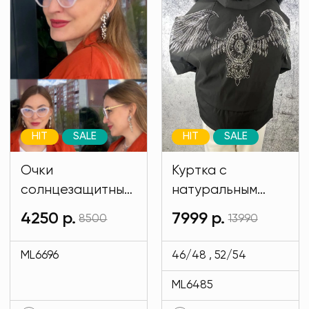
HIT
SALE
HIT
SALE
Очки
Куртка с
солнцезащитные
натуральным
имиджевые
мехом и на
4250 р.
7999 р.
8500
13990
белого цвета
подкладе кролик
MODLAV ML6696-
черного цвета
ML6696
46/48 , 52/54
1
MODLAV ML6485-
ML6485
13