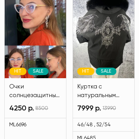
HIT
SALE
HIT
SALE
Очки
Куртка с
солнцезащитные
натуральным
имиджевые
мехом и на
4250 р.
7999 р.
8500
13990
белого цвета
подкладе кролик
MODLAV ML6696-
черного цвета
ML6696
46/48 , 52/54
1
MODLAV ML6485-
ML6485
13