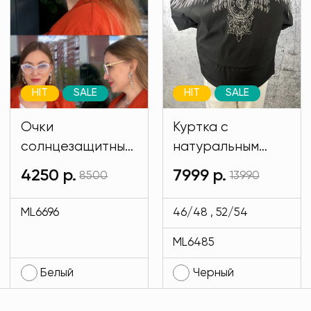
HIT
SALE
HIT
SALE
Очки
Куртка с
солнцезащитные
натуральным
имиджевые
мехом и на
4250 р.
7999 р.
8500
13990
белого цвета
подкладе кролик
MODLAV ML6696-
черного цвета
ML6696
46/48 , 52/54
1
MODLAV ML6485-
ML6485
13
Белый
Черный