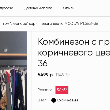
спродажа
Доставка и оплата
Отзывы
интом "леопард" коричневого цвета MODLAV ML5631-36
Комбинезон с пр
коричневого цв
36
5499 р
11499р.
Размер:
50/52
Цвет:
Коричневый