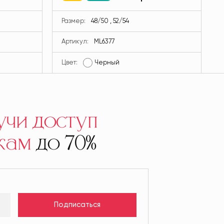
Размер:
48/50 , 52/54
Артикул:
ML6377
Цвет:
Черный
Ц
учи доступ
кам
до 70%
Подписаться