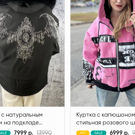
 с натуральным
Куртка с капюшоном
и на подкладе
стильная розового ц
 черного цвета
MODLAV ML6397-26
7999 р.
13990
6999 р.
SALE
HIT
SALE