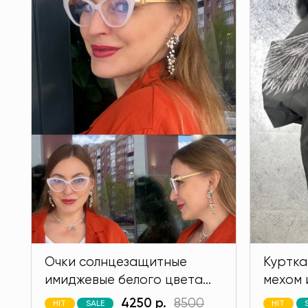
Очки солнцезащитные
Куртка
имиджевые белого цвета
мехом 
MODLAV ML6696-1
кролик
4250 р.
8500
HIT
SALE
HIT