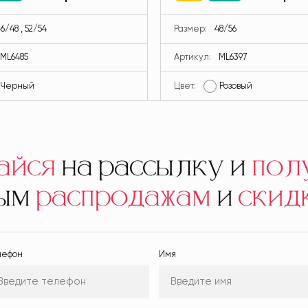
V ML6485-13
6/48 , 52/54
Размер:
48/56
ML6485
Артикул:
ML6397
Черный
Цвет:
Розовый
айся
на рассылку и
пол
ным
распродажам
и
скид
лефон
Имя