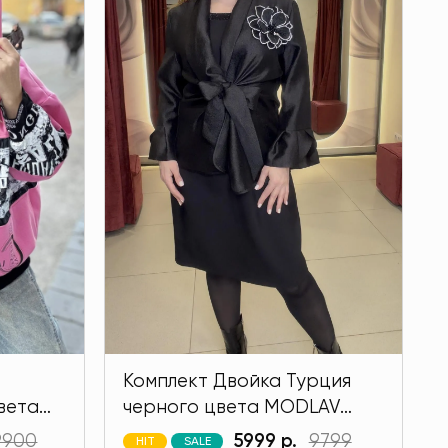
Комплект Двойка Турция
вета
черного цвета MODLAV
ML6377-13
9900
5999 р.
9799
HIT
SALE