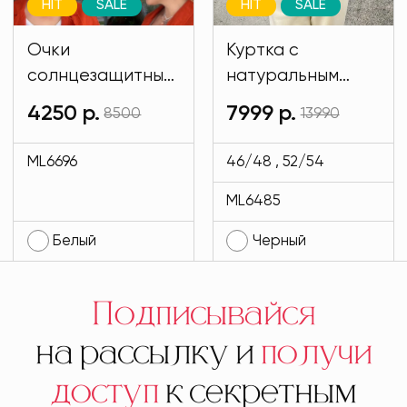
HIT
SALE
HIT
SALE
Очки
Куртка с
солнцезащитные
натуральным
имиджевые
мехом и на
4250 р.
7999 р.
8500
13990
белого цвета
подкладе кролик
MODLAV ML6696-
черного цвета
ML6696
46/48 , 52/54
1
MODLAV ML6485-
ML6485
13
Белый
Черный
Подписывайся
на рассылку и
получи
доступ
к секретным