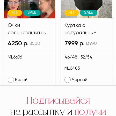
HIT
SALE
HIT
SALE
Очки
Куртка с
солнцезащитные
натуральным
имиджевые
мехом и на
4250 р.
7999 р.
8500
13990
белого цвета
подкладе кролик
MODLAV ML6696-
черного цвета
ML6696
46/48 , 52/54
1
MODLAV ML6485-
ML6485
13
Белый
Черный
Подписывайся
на рассылку и
получи