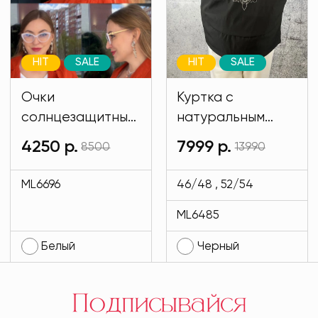
HIT
SALE
HIT
SALE
Очки
Куртка с
солнцезащитные
натуральным
имиджевые
мехом и на
4250 р.
7999 р.
8500
13990
белого цвета
подкладе кролик
MODLAV ML6696-
черного цвета
ML6696
46/48 , 52/54
1
MODLAV ML6485-
ML6485
13
Белый
Черный
Подписывайся