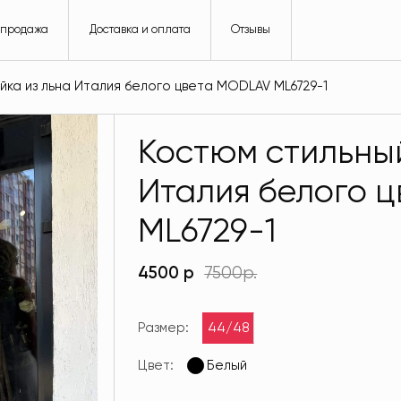
спродажа
Доставка и оплата
Отзывы
йка из льна Италия белого цвета MODLAV ML6729-1
Костюм стильный
Италия белого 
ML6729-1
4500 р
7500р.
Размер:
44/48
Цвет:
Белый