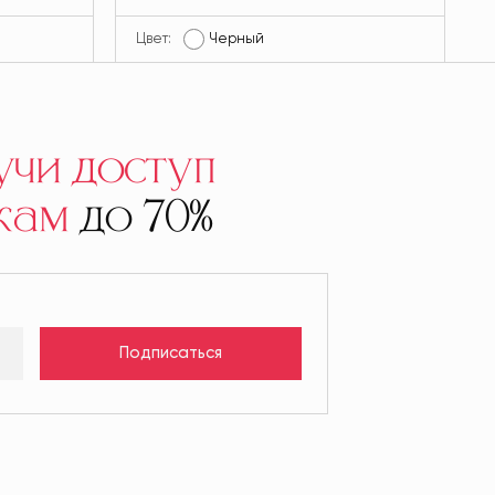
Цвет:
Черный
Ц
учи доступ
кам
до 70%
Подписаться