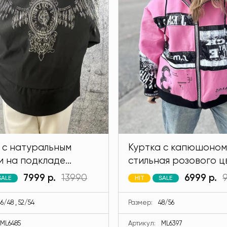
 с натуральным
Куртка с капюшоном
и на подкладе
стильная розового ц
 черного цвета
MODLAV ML6397-26
7999 р.
13990
6999 р.
SALE
HIT
SALE
V ML6485-13
6/48 , 52/54
Размер:
48/56
ML6485
Артикул:
ML6397