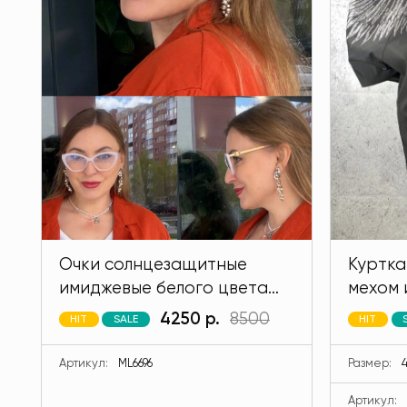
Очки солнцезащитные
Куртка
имиджевые белого цвета
мехом 
MODLAV ML6696-1
кролик
4250 р.
8500
HIT
SALE
HIT
MODLA
Артикул:
ML6696
Размер:
4
Артикул: