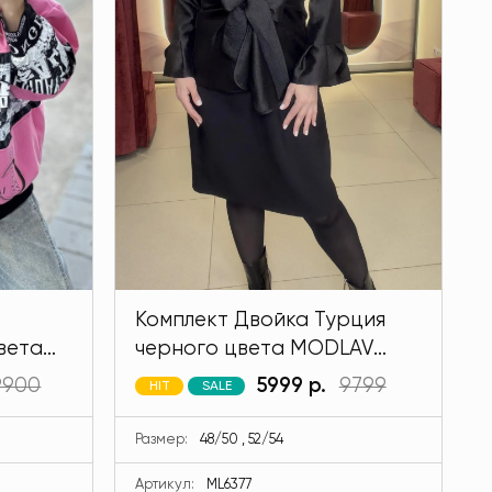
Комплект Двойка Турция
вета
черного цвета MODLAV
ML6377-13
9900
5999 р.
9799
HIT
SALE
Размер:
48/50 , 52/54
Артикул:
ML6377