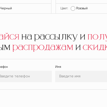
Черный
Цвет:
Розовый
айся
на рассылку и
пол
ным
распродажам
и
скид
лефон
Имя