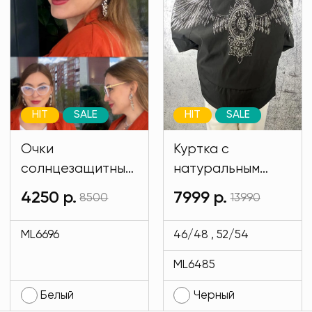
HIT
SALE
HIT
SALE
Очки
Куртка с
солнцезащитные
натуральным
имиджевые
мехом и на
4250 р.
7999 р.
8500
13990
белого цвета
подкладе кролик
MODLAV ML6696-
черного цвета
ML6696
46/48 , 52/54
1
MODLAV ML6485-
ML6485
13
Белый
Черный