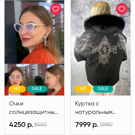
HIT
SALE
HIT
SALE
Очки
Куртка с
солнцезащитные
натуральным
имиджевые
мехом и на
4250 р.
7999 р.
8500
13990
белого цвета
подкладе кролик