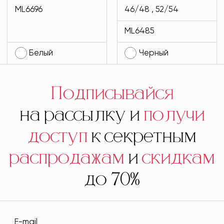
MODLAV ML6696-
черного цвета
ML6696
46/48 , 52/54
1
MODLAV ML6485-
ML6485
13
Белый
Черный
Подписывайся
на рассылку и
получи
доступ
к секретным
распродажам
и
скидкам
до 70%
E-mail