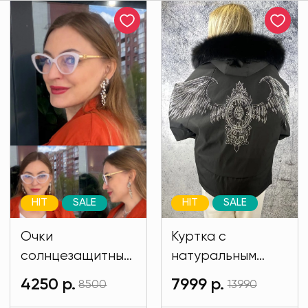
HIT
SALE
HIT
SALE
Очки
Куртка с
солнцезащитные
натуральным
имиджевые
мехом и на
4250 р.
7999 р.
8500
13990
белого цвета
подкладе кролик