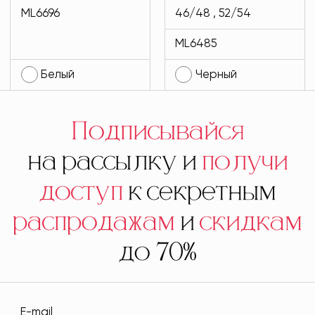
MODLAV ML6696-
черного цвета
ML6696
46/48 , 52/54
1
MODLAV ML6485-
ML6485
13
Белый
Черный
Подписывайся
на рассылку и
получи
доступ
к секретным
распродажам
и
скидкам
до 70%
E-mail