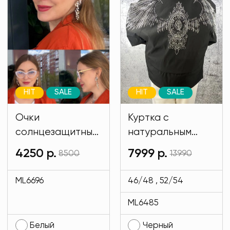
HIT
SALE
HIT
SALE
Очки
Куртка с
солнцезащитные
натуральным
имиджевые
мехом и на
4250 р.
7999 р.
8500
13990
белого цвета
подкладе кролик
MODLAV ML6696-
черного цвета
ML6696
46/48 , 52/54
1
MODLAV ML6485-
ML6485
13
Белый
Черный