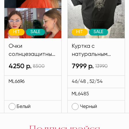
HIT
SALE
HIT
SALE
Очки
Куртка с
солнцезащитные
натуральным
имиджевые
мехом и на
4250 р.
7999 р.
8500
13990
белого цвета
подкладе кролик
MODLAV ML6696-
черного цвета
ML6696
46/48 , 52/54
1
MODLAV ML6485-
ML6485
13
Белый
Черный