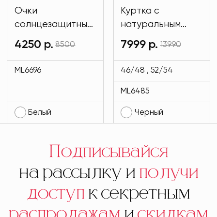
Очки
Куртка с
солнцезащитные
натуральным
имиджевые
мехом и на
4250 р.
7999 р.
8500
13990
белого цвета
подкладе кролик
MODLAV ML6696-
черного цвета
ML6696
46/48 , 52/54
1
MODLAV ML6485-
ML6485
13
Белый
Черный
Подписывайся
на рассылку и
получи
доступ
к секретным
распродажам
и
скидкам