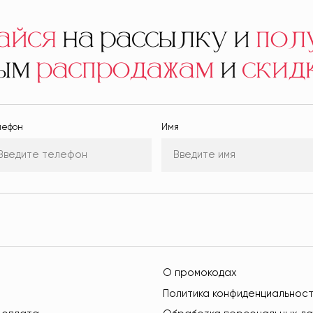
айся
на рассылку и
пол
ным
распродажам
и
скид
лефон
Имя
О промокодах
Политика конфиденциальнос