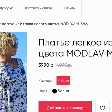
спродажа
Доставка и оплата
Отзывы
 легкое из Италии белого цвета MODLAV ML3696-1
Платье легкое и
цвета MODLAV M
3990 р
4990р.
Размер:
48/54
Цвет:
Белый
Добавить в корзину