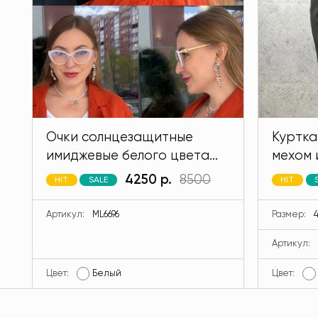
Очки солнцезащитные
Куртка
имиджевые белого цвета
мехом 
MODLAV ML6696-1
кролик
4250 р.
8500
HIT
SALE
HIT
MODLA
Артикул:
ML6696
Размер:
4
Артикул:
Цвет:
Белый
Цвет: