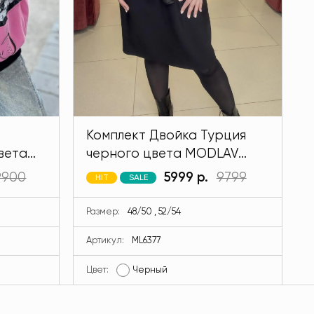
Комплект Двойка Турция
вета
черного цвета MODLAV
ML6377-13
9900
5999 р.
9799
HIT
SALE
Размер:
48/50 , 52/54
Артикул:
ML6377
Цвет:
Черный
Ц