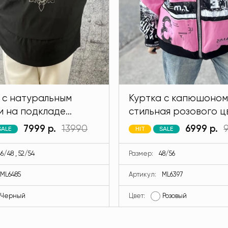
 с натуральным
Куртка с капюшоном
и на подкладе
стильная розового ц
 черного цвета
MODLAV ML6397-26
7999 р.
13990
6999 р.
SALE
HIT
SALE
V ML6485-13
6/48 , 52/54
Размер:
48/56
ML6485
Артикул:
ML6397
Черный
Цвет:
Розовый