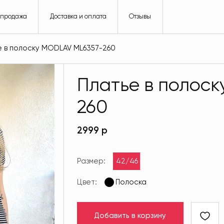
спродажа
Доставка и оплата
Отзывы
е в полоску MODLAV ML6357-260
Платье в полос
260
2999 р
Размер:
42/46
Цвет:
Полоска
Добавить в корзину