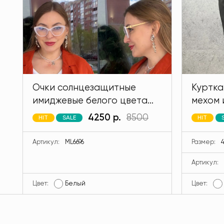
Очки солнцезащитные
Куртка
имиджевые белого цвета
мехом 
MODLAV ML6696-1
кролик
4250 р.
8500
HIT
SALE
HIT
MODLA
Артикул:
ML6696
Размер:
4
Артикул:
Цвет:
Белый
Цвет: