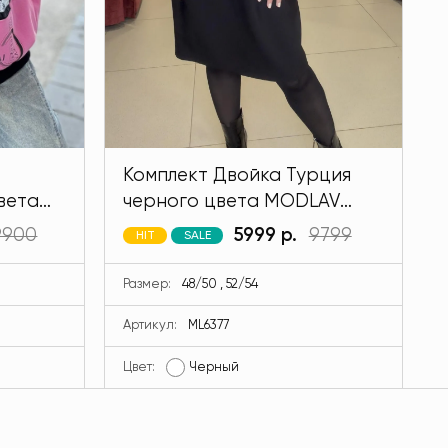
Комплект Двойка Турция
вета
черного цвета MODLAV
ML6377-13
9900
5999 р.
9799
HIT
SALE
Размер:
48/50 , 52/54
Артикул:
ML6377
Цвет:
Черный
Ц