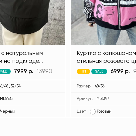
 с натуральным
Куртка с капюшоном
и на подкладе
стильная розового ц
 черного цвета
MODLAV ML6397-26
7999 р.
13990
6999 р.
SALE
HIT
SALE
V ML6485-13
6/48 , 52/54
Размер:
48/56
ML6485
Артикул:
ML6397
Черный
Цвет:
Розовый