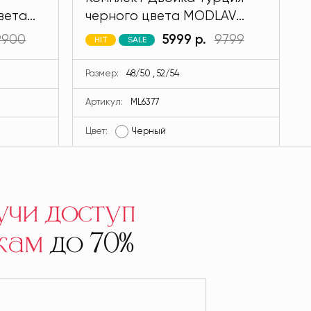
вета
черного цвета MODLAV
ML6377-13
9900
5999 р.
9799
HIT
SALE
Размер:
48/50 , 52/54
Артикул:
ML6377
Цвет:
Черный
Ц
учи доступ
кам
до 70%