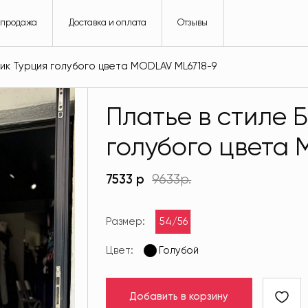
спродажа
Доставка и оплата
Отзывы
ик Турция голубого цвета MODLAV ML6718-9
Платье в стиле 
голубого цвета
7533 р
9633р.
Размер:
54/56
Цвет:
Голубой
Добавить в корзину