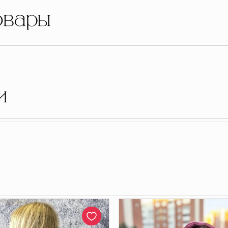
овары
и