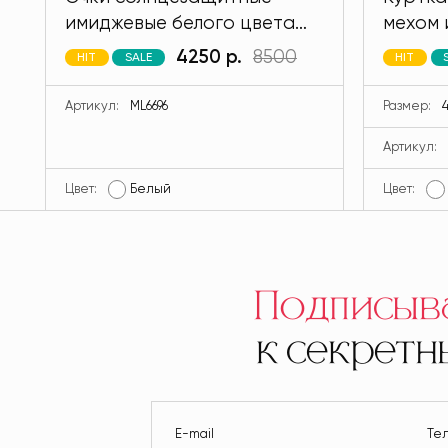
имиджевые белого цвета
мехом 
MODLAV ML6696-1
кролик
4250 р.
8500
HIT
SALE
HIT
MODLA
Артикул:
ML6696
Размер:
4
Артикул:
Цвет:
Белый
Цвет:
Подписыв
к секрет
E-mail
Те