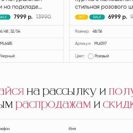
и на подкладе
стильная розового ц
 черного цвета
MODLAV ML6397-26
7999 р.
13990
6999 р.
SALE
HIT
SALE
V ML6485-13
6/48 , 52/54
Размер:
48/56
ML6485
Артикул:
ML6397
Черный
Цвет:
Розовый
айся
на рассылку и
пол
ным
распродажам
и
скид
лефон
Имя