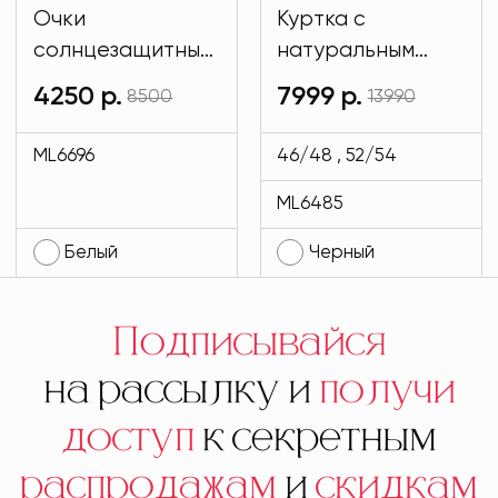
Очки
Куртка с
солнцезащитные
натуральным
имиджевые
мехом и на
4250 р.
7999 р.
8500
13990
белого цвета
подкладе кролик
MODLAV ML6696-
черного цвета
ML6696
46/48 , 52/54
1
MODLAV ML6485-
ML6485
13
Белый
Черный
Подписывайся
на рассылку и
получи
доступ
к секретным
распродажам
и
скидкам