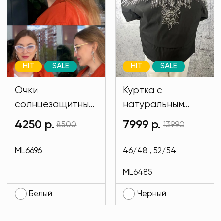
HIT
SALE
HIT
SALE
Очки
Куртка с
солнцезащитные
натуральным
имиджевые
мехом и на
4250 р.
7999 р.
8500
13990
белого цвета
подкладе кролик
MODLAV ML6696-
черного цвета
ML6696
46/48 , 52/54
1
MODLAV ML6485-
ML6485
13
Белый
Черный