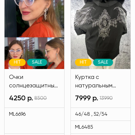
HIT
SALE
HIT
SALE
Очки
Куртка с
солнцезащитные
натуральным
имиджевые
мехом и на
4250 р.
7999 р.
8500
13990
белого цвета
подкладе кролик
MODLAV ML6696-
черного цвета
ML6696
46/48 , 52/54
1
MODLAV ML6485-
ML6485
13