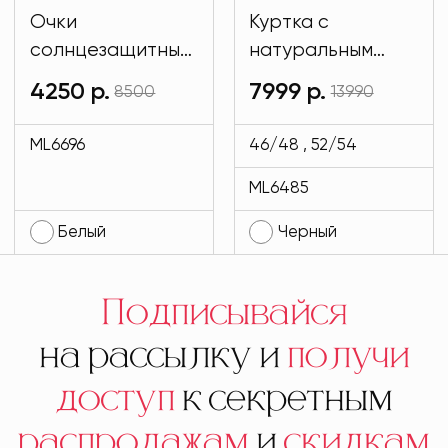
Очки
Куртка с
солнцезащитные
натуральным
имиджевые
мехом и на
4250 р.
7999 р.
8500
13990
белого цвета
подкладе кролик
MODLAV ML6696-
черного цвета
ML6696
46/48 , 52/54
1
MODLAV ML6485-
ML6485
13
Белый
Черный
Подписывайся
на рассылку и
получи
доступ
к секретным
распродажам
и
скидкам