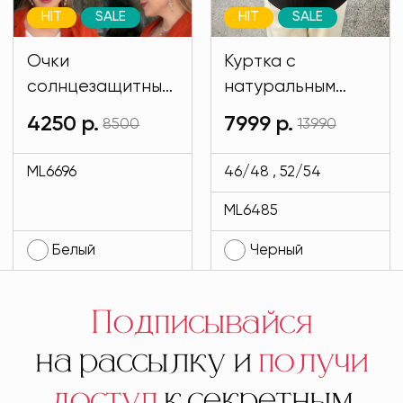
HIT
SALE
HIT
SALE
Очки
Куртка с
солнцезащитные
натуральным
имиджевые
мехом и на
4250 р.
7999 р.
8500
13990
белого цвета
подкладе кролик
MODLAV ML6696-
черного цвета
ML6696
46/48 , 52/54
1
MODLAV ML6485-
ML6485
13
Белый
Черный
Подписывайся
на рассылку и
получи
доступ
к секретным