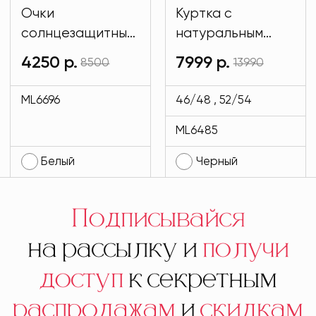
Очки
Куртка с
солнцезащитные
натуральным
имиджевые
мехом и на
4250 р.
7999 р.
8500
13990
белого цвета
подкладе кролик
MODLAV ML6696-
черного цвета
ML6696
46/48 , 52/54
1
MODLAV ML6485-
ML6485
13
Белый
Черный
Подписывайся
на рассылку и
получи
доступ
к секретным
распродажам
и
скидкам